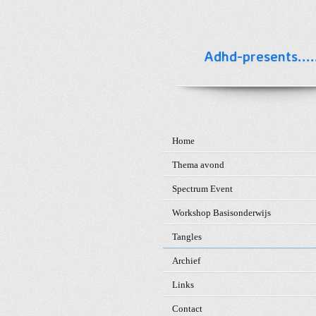
Ga
direct
naar
Adhd-presents.....
de
hoofdinhoud
Home
Thema avond
Spectrum Event
Workshop Basisonderwijs
Tangles
Archief
Links
Contact