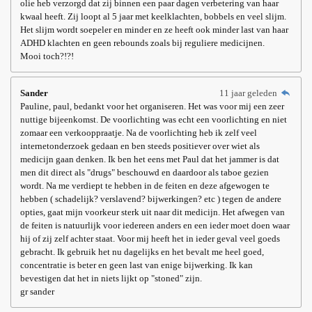
olie heb verzorgd dat zij binnen een paar dagen verbetering van haar
kwaal heeft. Zij loopt al 5 jaar met keelklachten, bobbels en veel slijm.
Het slijm wordt soepeler en minder en ze heeft ook minder last van haar
ADHD klachten en geen rebounds zoals bij reguliere medicijnen.
Mooi toch?!?!
Sander
11 jaar geleden
Pauline, paul, bedankt voor het organiseren. Het was voor mij een zeer
nuttige bijeenkomst. De voorlichting was echt een voorlichting en niet
zomaar een verkooppraatje. Na de voorlichting heb ik zelf veel
internetonderzoek gedaan en ben steeds positiever over wiet als
medicijn gaan denken. Ik ben het eens met Paul dat het jammer is dat
men dit direct als "drugs" beschouwd en daardoor als taboe gezien
wordt. Na me verdiept te hebben in de feiten en deze afgewogen te
hebben ( schadelijk? verslavend? bijwerkingen? etc ) tegen de andere
opties, gaat mijn voorkeur sterk uit naar dit medicijn. Het afwegen van
de feiten is natuurlijk voor iedereen anders en een ieder moet doen waar
hij of zij zelf achter staat. Voor mij heeft het in ieder geval veel goeds
gebracht. Ik gebruik het nu dagelijks en het bevalt me heel goed,
concentratie is beter en geen last van enige bijwerking. Ik kan
bevestigen dat het in niets lijkt op "stoned" zijn.
gr sander