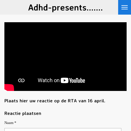
Adhd-presents.......
Ga
direct
naar
de
hoofdinhoud
Plaats hier uw reactie op de RTA van 16 april.
Reactie plaatsen
Naam *