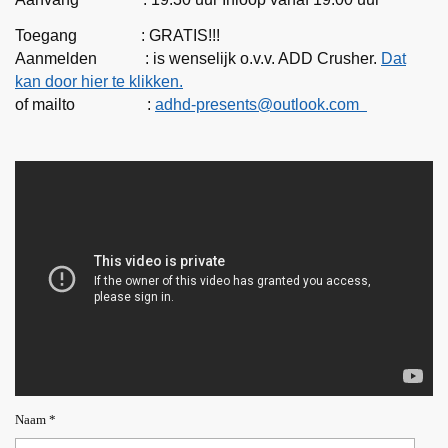
Toegang : GRATIS!!!
Aanmelden : is wenselijk o.v.v. ADD Crusher.
Dat
kan door hier te klikken.
of mailto :
adhd-presents@outlook.com
Naam *