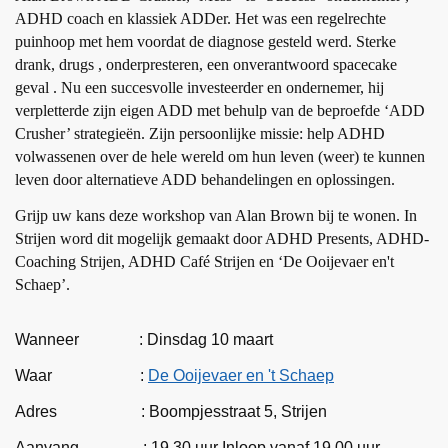
ADHD coach en klassiek ADDer. Het was een regelrechte
puinhoop met hem voordat de diagnose gesteld werd. Sterke
drank, drugs , onderpresteren, een onverantwoord spacecake
geval . Nu een succesvolle investeerder en ondernemer, hij
verpletterde zijn eigen ADD met behulp van de beproefde ‘ADD
Crusher’ strategieën. Zijn persoonlijke missie: help ADHD
volwassenen over de hele wereld om hun leven (weer) te kunnen
leven door alternatieve ADD behandelingen en oplossingen.
Grijp uw kans deze workshop van Alan Brown bij te wonen. In
Strijen word dit mogelijk gemaakt door ADHD Presents, ADHD-
Coaching Strijen, ADHD Café Strijen en ‘De Ooijevaer en't
Schaep’.
Wanneer : Dinsdag 10 maart
Waar :
De Ooijevaer en 't Schaep
Adres : Boompjesstraat 5, Strijen
Aanvang : 19.30 uur Inloop vanaf 19.00 uur