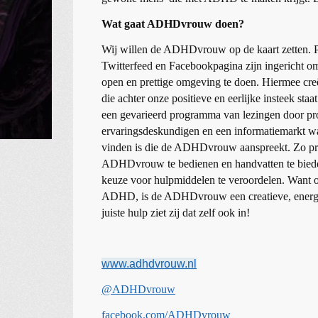
Wat gaat ADHDvrouw doen?
Wij willen de ADHDvrouw op de kaart zetten. Po
Twitterfeed en Facebookpagina zijn ingericht om
open en prettige omgeving te doen. Hiermee 
die achter onze positieve en eerlijke insteek st
een gevarieerd programma van lezingen door pro
ervaringsdeskundigen en een informatiemarkt wa
vinden is die de ADHDvrouw aanspreekt. Zo pro
ADHDvrouw te bedienen en handvatten te bieden 
keuze voor hulpmiddelen te veroordelen. Want 
ADHD, is de ADHDvrouw een creatieve, energiek
juiste hulp ziet zij dat zelf ook in!
www.adhdvrouw.nl
@ADHDvrouw
facebook.com/ADHDvrouw