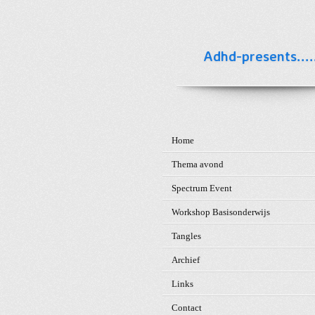
Ga
direct
naar
Adhd-presents.....
de
hoofdinhoud
Home
Thema avond
Spectrum Event
Workshop Basisonderwijs
Tangles
Archief
Links
Contact