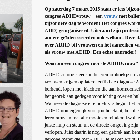
Op zaterdag 7 maart 2015 staat er iets bijzo
congres ADHDvrouw – een
vrouw
met ballen
bijzondere dag te worden! Het congres wor
ADD) georganiseerd. Uiteraard zijn profes
andere geïnteresseerden ook welkom. Deze da
over ADHD bij vrouwen en het aanreiken van 
als vrouw met ADHD. Een echte aanrader!
Waarom een congres voor de ADHDvrouw?
ADHD zit nog steeds in het verdomhoekje en 
vrouwen krijgen op latere leeftijd de diagnose
herkend, lopen met klachten die aan hormoon
het gebrek aan gedegen voorlichting over en hulp
Wanneer de diagnose er eindelijk is begint het 
ADHD nou eigenlijk voor jou betekent, het all
leren omgaan met alle mooie en mindere kwalitei
juiste hulp en steun uit de directe omgeving zijn
verlopen. Juist daarin is nog een gebrek aan kenni
gewone mens’ die met ADHD te maken krijgt.