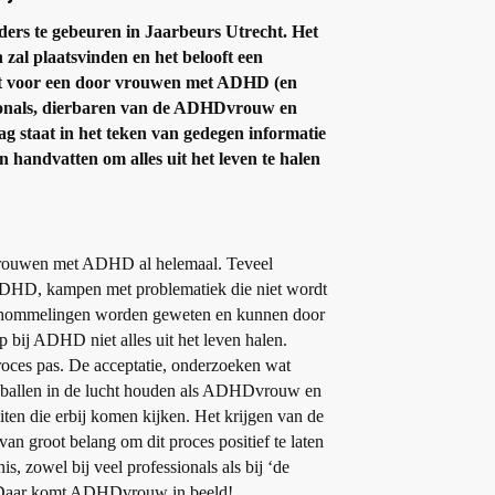
nders te gebeuren in Jaarbeurs Utrecht. Het
 zal plaatsvinden en het belooft een
dt voor een door vrouwen met ADHD (en
sionals, dierbaren van de ADHDvrouw en
g staat in het teken van gedegen informatie
handvatten om alles uit het leven te halen
vrouwen met ADHD al helemaal. Teveel
 ADHD, kampen met problematiek die niet wordt
schommelingen worden geweten en kunnen door
 bij ADHD niet alles uit het leven halen.
proces pas. De acceptatie, onderzoeken wat
e ballen in de lucht houden als ADHDvrouw en
ten die erbij komen kijken. Het krijgen van de
 van groot belang om dit proces positief te laten
s, zowel bij veel professionals als bij ‘de
 Daar komt ADHDvrouw in beeld!